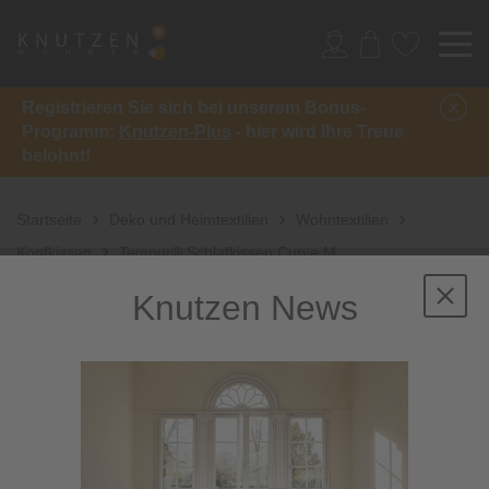
Registrieren Sie sich bei unserem Bonus-
Programm:
Knutzen-Plus
- hier wird Ihre Treue
belohnt!
Startseite
Deko und Heimtextilien
Wohntextilien
Kopfkissen
Tempur® Schlafkissen Curve M
Knutzen News