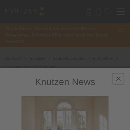
Registrieren Sie sich bei unserem Bonus-
Programm:
Knutzen-Plus
- hier wird Ihre Treue
belohnt!
Startseite
Teppiche
Sauberlaufmatten
Fußmatten
Fußmatte Moin Moin Anker
Knutzen News
Sale
-31%
inkl. 10%
Extra-Rabatt