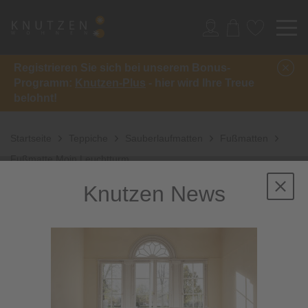
Registrieren Sie sich bei unserem Bonus-
Programm:
Knutzen-Plus
- hier wird Ihre Treue
belohnt!
Startseite
Teppiche
Sauberlaufmatten
Fußmatten
Fußmatte Moin Leuchtturm
Knutzen News
Sale
-31%
inkl. 10%
Extra-Rabatt