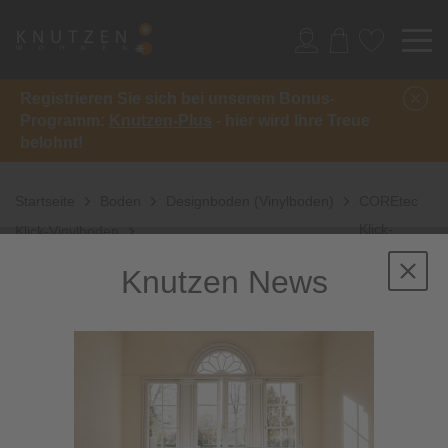
Registrieren Sie sich bei unserem Bonus-
Programm:
Knutzen-Plus
- hier wird Ihre Treue
belohnt!
Startseite
Boden
Designboden (Vinylboden)
COREtec
Klick-
Klick-Vinylboden
Planke Authentics XXL
Knutzen News