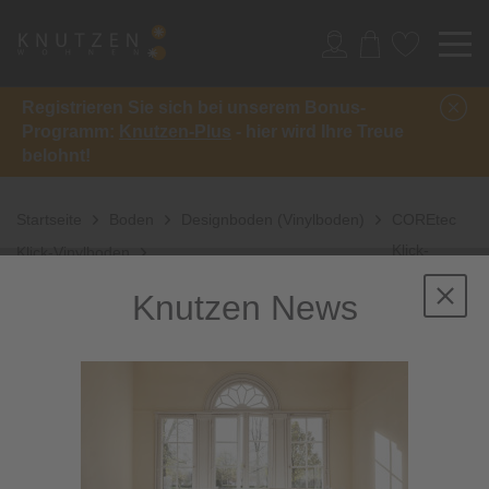
Registrieren Sie sich bei unserem Bonus-
Programm:
Knutzen-Plus
- hier wird Ihre Treue
belohnt!
Startseite
Boden
Designboden (Vinylboden)
COREtec
Klick-
Klick-Vinylboden
Planke Authentics
Knutzen News