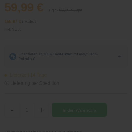
59,99 €
/ qm
69,95 € / qm
158,97 €
/ Paket
inkl. MwSt.
Lieferzeit 14 Tage
ⓘ Lieferung per Spedition
-
+
In den
Warenkorb