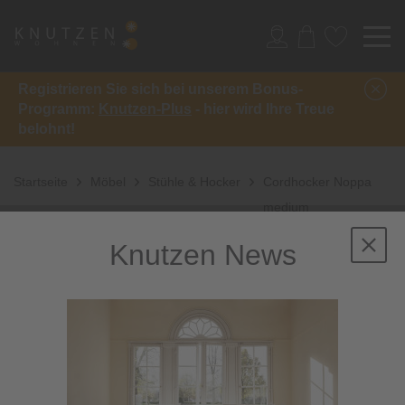
Registrieren Sie sich bei unserem Bonus-
Programm:
Knutzen-Plus
- hier wird Ihre Treue
belohnt!
Startseite
Möbel
Stühle & Hocker
Cordhocker Noppa
medium
Knutzen News