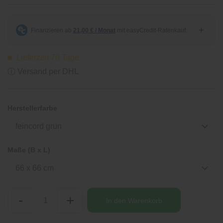
Lieferzeit 70 Tage
ⓘ Versand per DHL
Herstellerfarbe
feincord grün
Maße (B x L)
66 x 66 cm
-
+
In den
Warenkorb