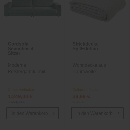
Cordsofa
Strickdecke
Seventies 4-
SyltErleben
Sitzer
Moderne
Wohndecke aus
Polstergarnitur mit...
Baumwolle
Online verfügbar
Online verfügbar
1.249,00 €
39,99 €
1.659,00 €
59,99 €
In den
Warenkorb
In den
Warenkorb