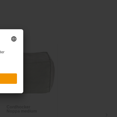
Cordhocker
Cordhocker
Noppa medium
Noppa