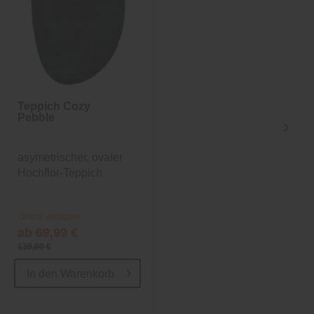
Teppich Cozy
Esstisch Leon
Pebble
asymetrischer, ovaler
Esstisch aus Kiefer, 100
Hochflor-Teppich
x 200 cm
Online verfügbar
Online verfügbar
ab 69,99 €
199,00 €
139,00 €
899,00 €
In den
Warenkorb
In den
Warenkorb