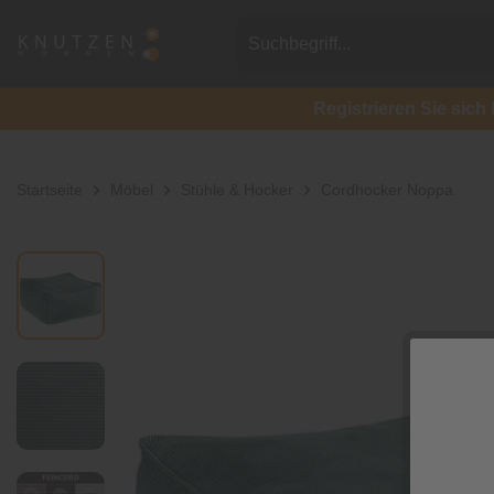
Registrieren Sie si
Startseite
Möbel
Stühle & Hocker
Cordhocker Noppa