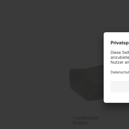
Cordhocker
Noppa