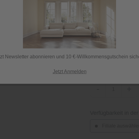
Lieferzeit 70 Tage
ⓘ Lieferung per Spedi
tzt Newsletter abonnieren und 10 €-Willkommensgutschein sich
Herstellerfarbe
feincord grün
Jetzt Anmelden
-
+
Verfügbarkeit in der
Filiale auswähle