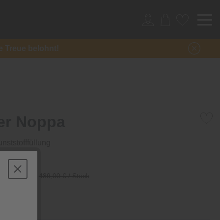
re Treue belohnt!
er Noppa
nststofffüllung
/ Stück
489,00 € / Stück