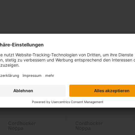
Ähnliche Artikel
Cordhocker
Cordhocker
Noppa
Noppa