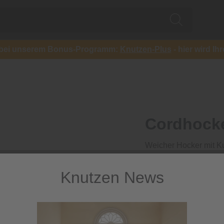
ch bei unserem Bonus-Programm:
Knutzen-Plus
- hier wird Ih
Cordhock
Weicher Hocker mit Ku
449,00 €
Knutzen News
inkl. MwSt.