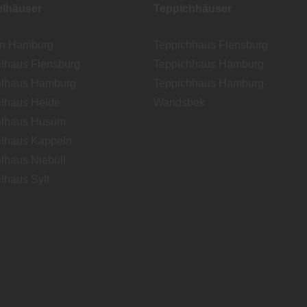
lhäuser
Teppichhäuser
en Hamburg
Teppichhaus Flensburg
lhaus Flensburg
Teppichhaus Hamburg
lhaus Hamburg
Teppichhaus Hamburg-
lhaus Heide
Wandsbek
lhaus Husum
lhaus Kappeln
lhaus Niebüll
lhaus Sylt