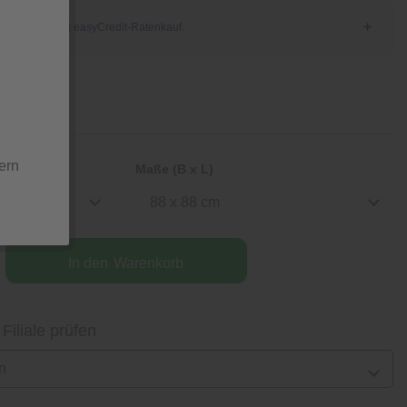
tion
ern
Maße (B x L)
88 x 88 cm
In den
Warenkorb
 Filiale prüfen
n