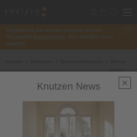
Registrieren Sie sich bei unserem Bonus-
Programm:
Knutzen-Plus
- hier wird Ihre Treue
belohnt!
Startseite
Bettwäsche
Baumwoll Bettwäsche
Biberna
Flanell
Bettwäsche 840500
Knutzen News