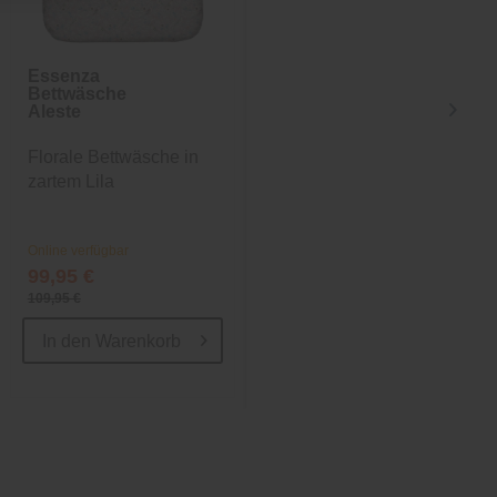
Essenza
Bettwäsche
Bettwäsche
Jule
Aleste
Florale Bettwäsche in
Baumwoll-Bettwäsche
zartem Lila
mit Wendeoptik
Online verfügbar
Online verfügbar
99,95 €
69,95 €
109,95 €
79,95 €
In den
Warenkorb
In den
Warenkorb