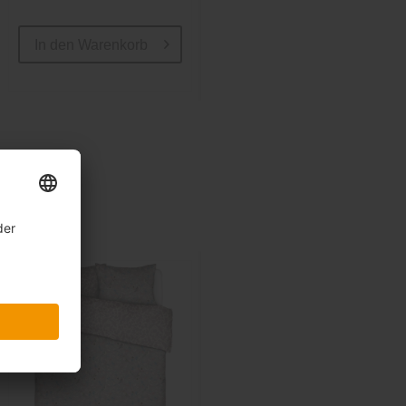
299,00 €
In den
Warenkorb
In den
Warenkorb
Sale
-13%
inkl. 10%
Extra-Rabatt