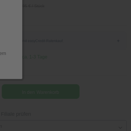
/ Stück
89,95 € / Stück
ern
 Lieferzeit ca. 1-3 Tage
In den
Warenkorb
 Filiale prüfen
n