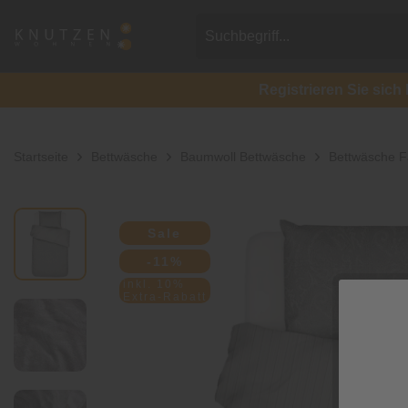
Registrieren Sie si
Startseite
Bettwäsche
Baumwoll Bettwäsche
Bettwäsche F
Sale
-11%
inkl. 10%
Extra-Rabatt