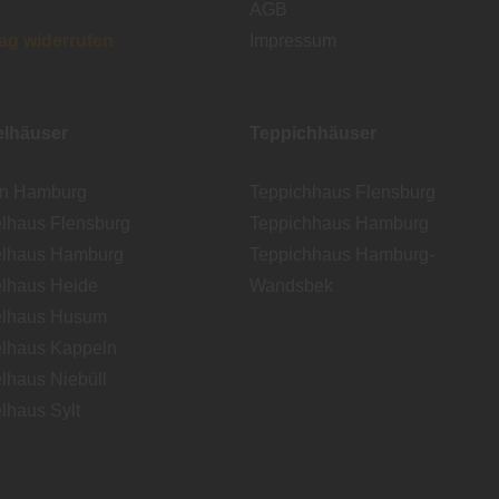
AGB
rag widerrufen
Impressum
lhäuser
Teppichhäuser
en Hamburg
Teppichhaus Flensburg
lhaus Flensburg
Teppichhaus Hamburg
lhaus Hamburg
Teppichhaus Hamburg-
lhaus Heide
Wandsbek
lhaus Husum
lhaus Kappeln
lhaus Niebüll
lhaus Sylt