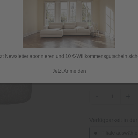
79,95 €
inkl. MwSt.
tzt Newsletter abonnieren und 10 €-Willkommensgutschein sich
Sofort versandfertig,
ⓘ Versand per DHL
Jetzt Anmelden
-
+
Verfügbarkeit in der
Filiale auswähle