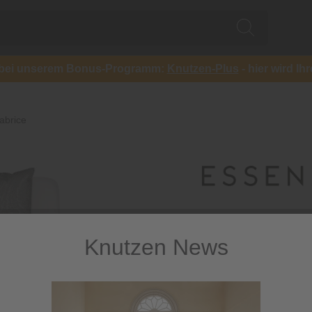
ch bei unserem Bonus-Programm:
Knutzen-Plus
- hier wird Ih
abrice
Knutzen News
Bettwäsch
Baumwoll-Bettwäsche