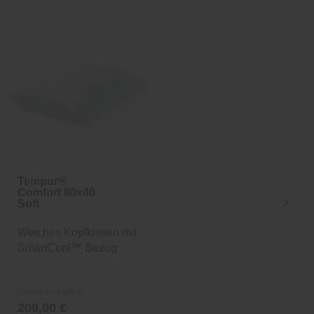
Sale
-25%
inkl. 10%
Extra-Rabatt
Tempur®
Nachttisch Sylt
Comfort 80x40
Soft
Weiches Kopfkissen mit
Maritimer Nachttisch
SmartCool™ Bezug
Online verfügbar
Online verfügbar
209,00 €
224,10 €