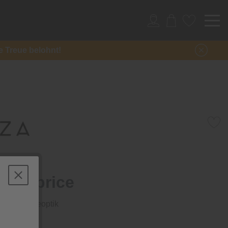
re Treue belohnt!
e Fabrice
 mit Wendeoptik