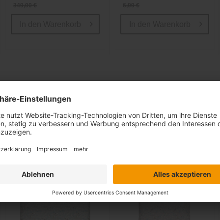
349,00 €
6,99 €
In den
Warenkorb
In den
Warenkorb
Ähnliche Artikel
Sale
-11%
inkl. 10%
Extra-Rabatt