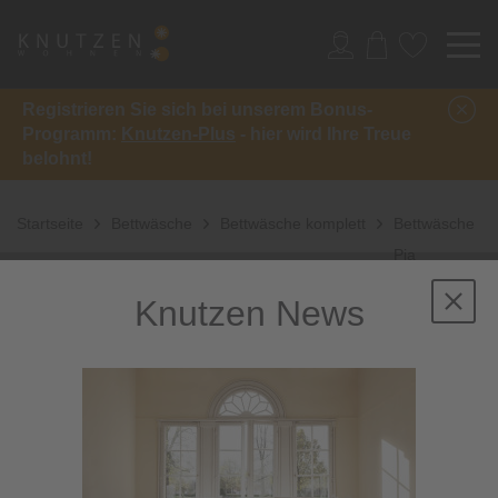
Registrieren Sie sich bei unserem Bonus-
Programm:
Knutzen-Plus
- hier wird Ihre Treue
belohnt!
Startseite
Bettwäsche
Bettwäsche komplett
Bettwäsche
Pia
Hellström BS
Knutzen News