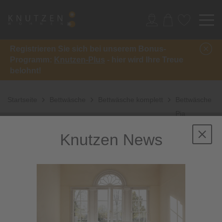
Registrieren Sie sich bei unserem Bonus-
Programm:
Knutzen-Plus
- hier wird Ihre Treue
belohnt!
Startseite
Bettwäsche
Bettwäsche komplett
Bettwäsche
Pia
Hellström BS
Knutzen News