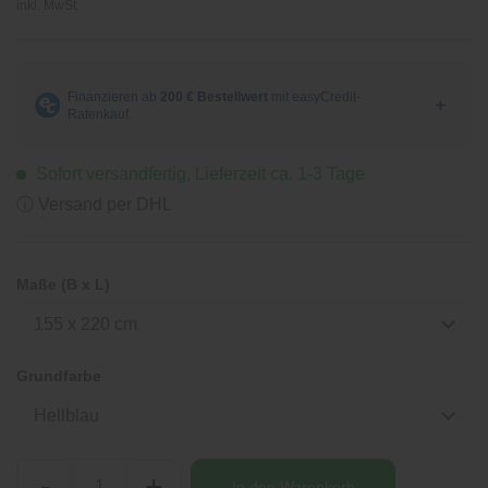
inkl. MwSt.
Sofort versandfertig, Lieferzeit ca. 1-3 Tage
ⓘ Versand per DHL
Maße (B x L)
155 x 220 cm
Grundfarbe
Hellblau
-
+
In den
Warenkorb