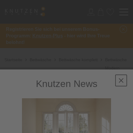
Registrieren Sie sich bei unserem Bonus-
Programm:
Knutzen-Plus
- hier wird Ihre Treue
belohnt!
Startseite
Bettwäsche
Bettwäsche komplett
Bettwäsche
Modern
Classic 3912
Knutzen News