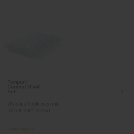
Sale
-25%
inkl. 10%
Extra-Rabatt
Tempur®
Nachttisch Sylt
Comfort 80x40
Soft
Weiches Kopfkissen mit
Maritimer Nachttisch
SmartCool™ Bezug
Online verfügbar
Online verfügbar