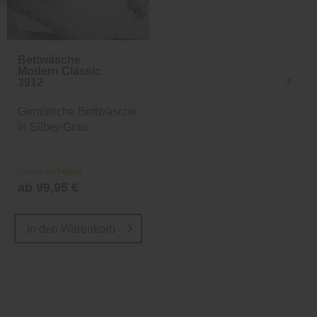
Bettwäsche
Bettwäsche
Modern Classic
Modern Classic
3912
3912
Gemütliche Bettwäsche
Gemütliche Bettwäsche
in Silber-Grau
in Anthrazit
Online verfügbar
Online verfügbar
ab 99,95 €
ab 99,95 €
In den
Warenkorb
In den
Warenkorb