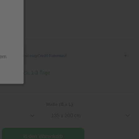
Stück
ern
 Lieferzeit ca. 1-3 Tage
Maße (B x L)
135 x 200 cm
In den
Warenkorb