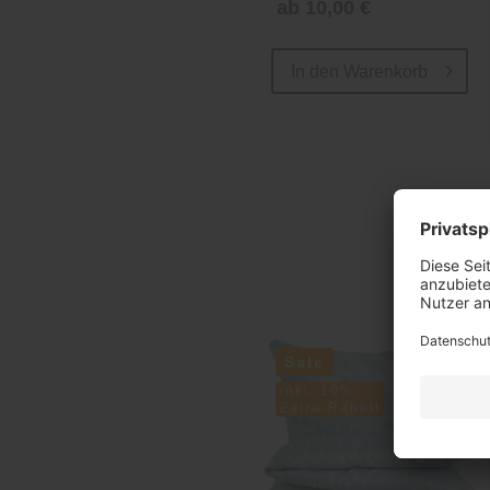
ab 10,00 €
In den
Warenkorb
Sale
inkl. 10%
Extra-Rabatt