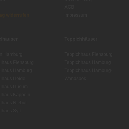
AGB
rag widerrufen
Impressum
lhäuser
Teppichhäuser
en Hamburg
Teppichhaus Flensburg
lhaus Flensburg
Teppichhaus Hamburg
lhaus Hamburg
Teppichhaus Hamburg-
lhaus Heide
Wandsbek
lhaus Husum
lhaus Kappeln
lhaus Niebüll
lhaus Sylt