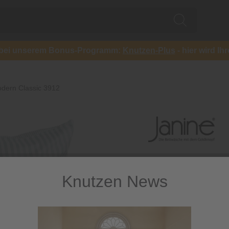
ch bei unserem Bonus-Programm:
Knutzen-Plus
- hier wird Ih
dern Classic 3912
Knutzen News
Bettwäsc
Classic 3
Mako-Satin mit Reißve