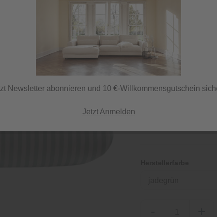
99,95 €
/ 
inkl. MwSt.
tzt Newsletter abonnieren und 10 €-Willkommensgutschein sich
Jetzt Anmelden
Sofort versandfertig,
ⓘ Versand per DHL
Herstellerfarbe
jadegrün
-
+