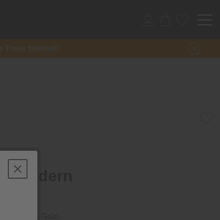
re Treue belohnt!
he Modern
912
rschluss in Grün