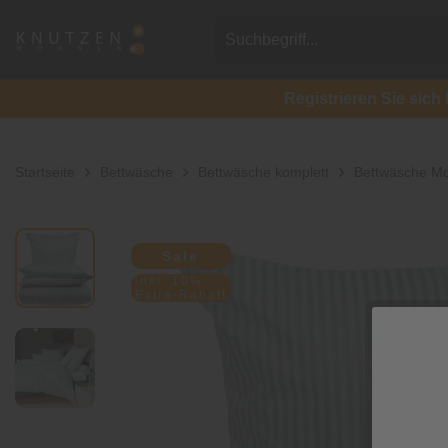
Registrieren Sie si
Startseite
Bettwäsche
Bettwäsche komplett
Bettwäsche Mo
Sale
inkl. 10%
Extra-Rabatt