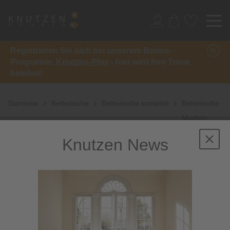
Registrieren Sie sich bei unserem Bonus-
Programm:
Knutzen-Plus
- hier wird Ihre Treue
belohnt!
Startseite
Bettwäsche
Bettwäsche komplett
Bettwäsche
Modern
Classic 3912
Knutzen News