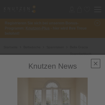
Registrieren Sie sich bei unserem Bonus-
Programm:
Knutzen-Plus
- hier wird Ihre Treue
belohnt!
Startseite
Bettwäsche
Spannlaken
Bella Gracia
Spannbetttuch
Knutzen News