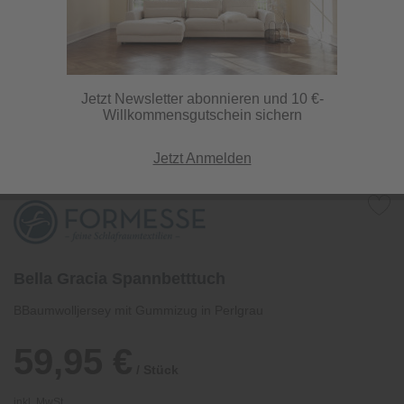
Jetzt Newsletter abonnieren und 10 €-
Willkommensgutschein sichern
Jetzt Anmelden
Bella Gracia Spannbetttuch
BBaumwolljersey mit Gummizug in Perlgrau
59,95 €
/ Stück
inkl. MwSt.