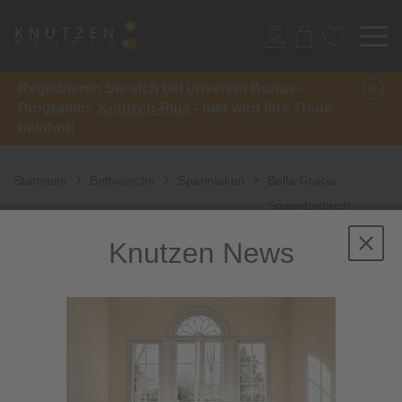
Registrieren Sie sich bei unserem Bonus-
Programm:
Knutzen-Plus
- hier wird Ihre Treue
belohnt!
Startseite
Bettwäsche
Spannlaken
Bella Gracia
Spannbetttuch
Knutzen News