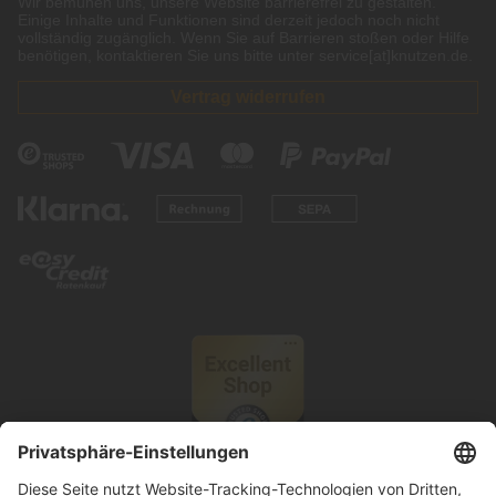
Wir bemühen uns, unsere Website barrierefrei zu gestalten.
Einige Inhalte und Funktionen sind derzeit jedoch noch nicht
vollständig zugänglich. Wenn Sie auf Barrieren stoßen oder Hilfe
benötigen, kontaktieren Sie uns bitte unter service[at]knutzen.de.
Vertrag widerrufen