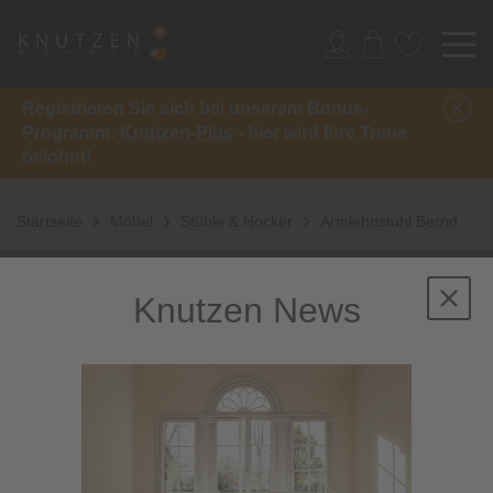
Registrieren Sie sich bei unserem Bonus-
Programm:
Knutzen-Plus
- hier wird Ihre Treue
belohnt!
Startseite
Möbel
Stühle & Hocker
Armlehnstuhl Bernd
Knutzen News