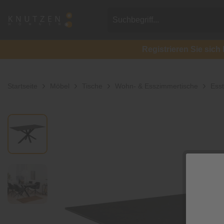
Registrieren Sie si
Startseite
Möbel
Tische
Wohn- & Esszimmertische
Esst