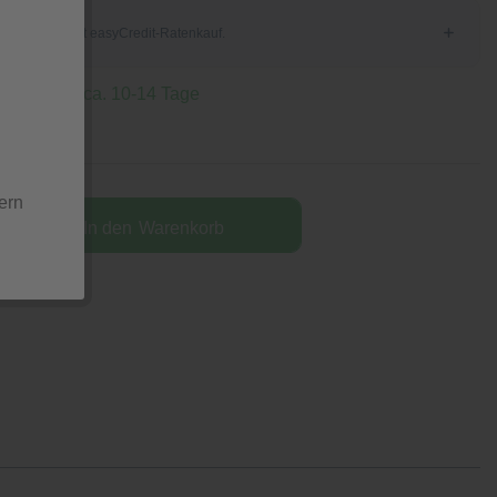
, Lieferzeit ca. 10-14 Tage
tion
ern
In den
Warenkorb