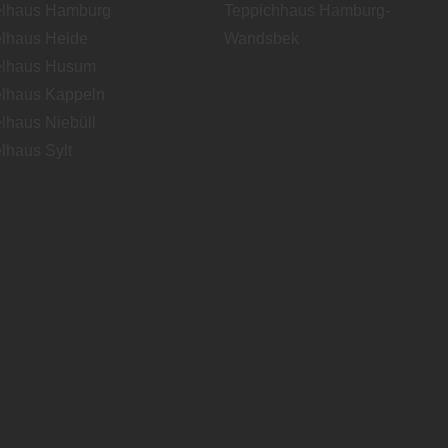
lhaus Hamburg
Teppichhaus Hamburg-
lhaus Heide
Wandsbek
lhaus Husum
lhaus Kappeln
lhaus Niebüll
lhaus Sylt