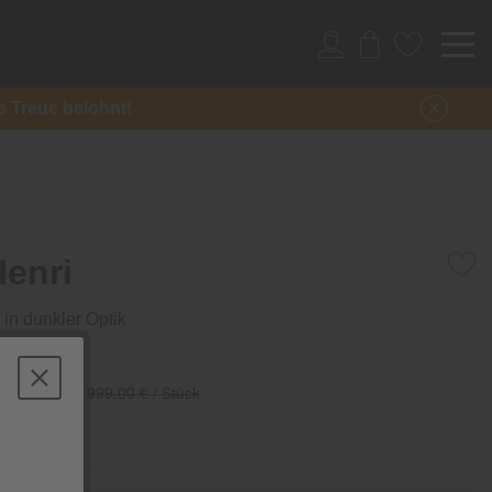
re Treue belohnt!
Henri
in dunkler Optik
/ Stück
999,00 € / Stück