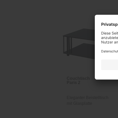
Couchtisch
Paris 2
Eleganter Beistelltisch
mit Glasplatte