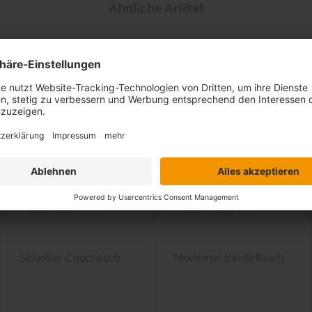
Ähnliche Artikel
Couchtisch Liv
Couchtisch Liv
Stilvoller Couchtisch
Moderner Beistelltisch