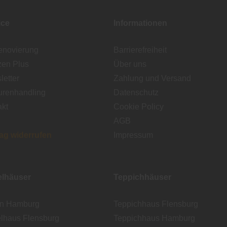
ice
Informationen
enovierung
Barrierefreiheit
zen Plus
Über uns
etter
Zahlung und Versand
urenhandling
Datenschutz
akt
Cookie Policy
AGB
rag widerrufen
Impressum
lhäuser
Teppichhäuser
en Hamburg
Teppichhaus Flensburg
lhaus Flensburg
Teppichhaus Hamburg