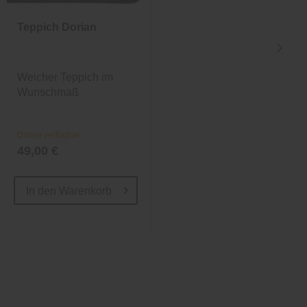
Teppich Dorian
Vorhang
Midnight
Weicher Teppich im
Weißer Vorhang mit
Wunschmaß
hoher Wärmedämmung
Online verfügbar
Online verfügbar
49,00 €
21,99 €
37,95 €
In den
Warenkorb
In den
Warenkorb