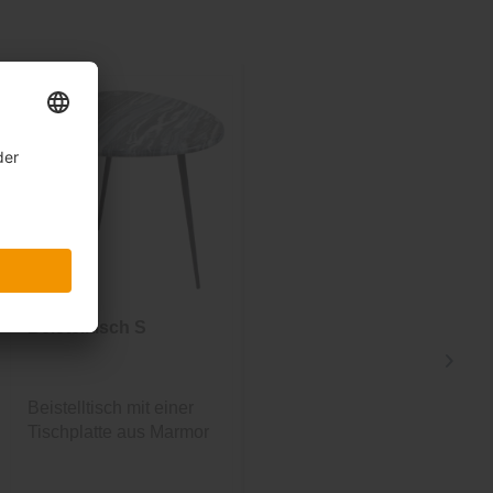
Beistelltisch S
Couchtisch
Passo
Beistelltisch mit einer
Stilvoller Couchtisch
Tischplatte aus Marmor