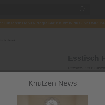
ch bei unserem Bonus-Programm:
Knutzen-Plus
- hier wird Ih
isch Henri
Esstisch 
Rechteckiger Esstisch 
749,00 €
Knutzen News
inkl. MwSt.