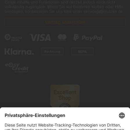
Einige Inhalte und Funktionen sind derzeit jedoch noch nicht
vollständig zugänglich. Wenn Sie auf Barrieren stoßen oder Hilfe
benötigen, kontaktieren Sie uns bitte unter service[at]knutzen.de.
Vertrag widerrufen