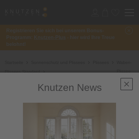
Registrieren Sie sich bei unserem Bonus-
Programm:
Knutzen-Plus
- hier wird Ihre Treue
belohnt!
Startseite
Sonnenschutz und Plissees
Plissees
Waben-
Plissee
Plissees Standard
Abdunklung
Knutzen News