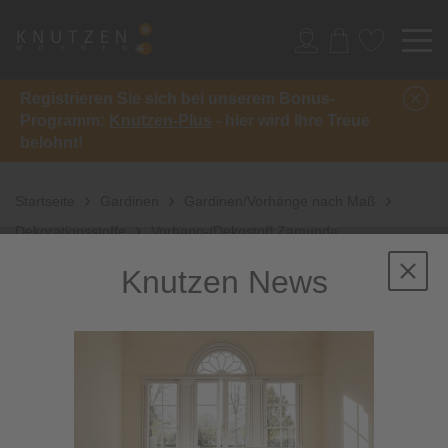
Registrieren Sie sich bei unserem Bonus-
Programm:
Knutzen-Plus
- hier wird Ihre Treue
belohnt!
Startseite
Gardinen
Gardinen/Vorhänge nach Maß
Dekorationsstoffe
Vorhang-/Dekostoff Zamunda
Knutzen News