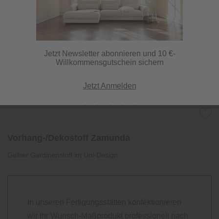
Jetzt Newsletter abonnieren und 10 €-
Willkommensgutschein sichern
Jetzt Anmelden
Vorhang-/Dekostoff Zamunda
Gelber Gardinenstoff im Uni-Design
In unseren Fertigungsstätten konfektionieren
wir Ihr Wunsch-Maßprodukt professionell nach