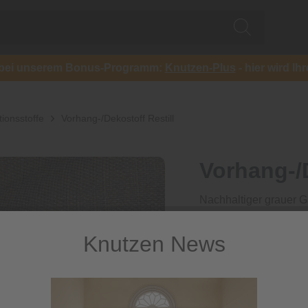
ch bei unserem Bonus-Programm:
Knutzen-Plus
- hier wird Ih
ionsstoffe
Vorhang-/Dekostoff Restill
Vorhang-/D
Nachhaltiger grauer G
Knutzen News
In unseren Ferti
Maßprodukt prof
Materialien zu e