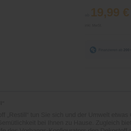
19,99 €
ab
inkl. MwSt.
l"
f „Restill“ tun Sie sich und der Umwelt etwas 
Gemütlichkeit bei Ihnen zu Hause. Zugleich biet
lfe des Vorhangs-Konfigurators den Dekostoff 