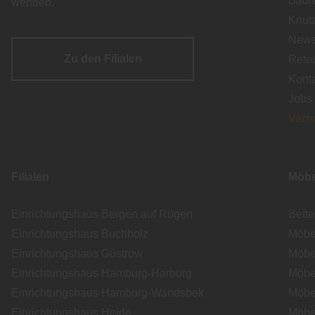
Badr
wenden.
Knut
Newsl
Zu den Filialen
Reto
Kont
Jobs
Vert
Filialen
Möbe
Einrichtungshaus Bergen auf Rügen
Bett
Einrichtungshaus Buchholz
Möbe
Einrichtungshaus Güstrow
Möbe
Einrichtungshaus Hamburg-Harburg
Möbe
Einrichtungshaus Hamburg-Wandsbek
Möbe
Einrichtungshaus Heide
Möbe