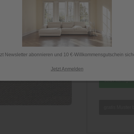
selber gestal
Lieferzeit 10
Kundenservice
Herstellerfarbe
grau
tzt Newsletter abonnieren und 10 €-Willkommensgutschein sich
Jetzt Anmelden
Jetzt konfigur
gratis Muster 