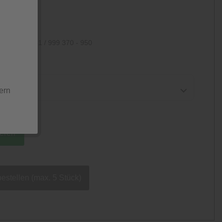
ten
 Tage
: +49 (0)461 / 999 370 - 950
ern
ieren
bestellen (max. 5 Stück)