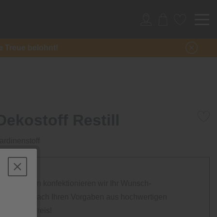
re Treue belohnt!
ekostoff Restill
ardinenstoff
gungsstätten konfektionieren wir Ihr Wunsch-
essionell nach Ihren Vorgaben aus hochwertigen
inem Top-Preis!