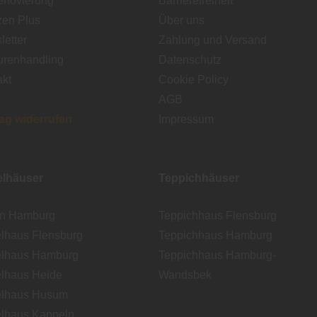
enovierung
Barrierefreiheit
zen Plus
Über uns
etter
Zahlung und Versand
urenhandling
Datenschutz
akt
Cookie Policy
AGB
rag widerrufen
Impressum
lhäuser
Teppichhäuser
en Hamburg
Teppichhaus Flensburg
lhaus Flensburg
Teppichhaus Hamburg
lhaus Hamburg
Teppichhaus Hamburg-
lhaus Heide
Wandsbek
lhaus Husum
lhaus Kappeln