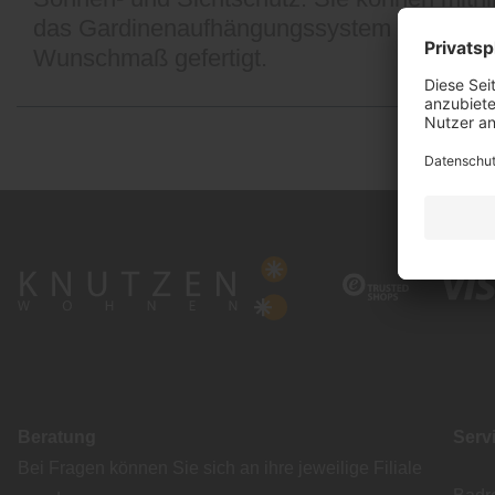
das Gardinenaufhängungssystem nach Ihren
Wunschmaß gefertigt.
Beratung
Serv
Bei Fragen können Sie sich an ihre jeweilige Filiale