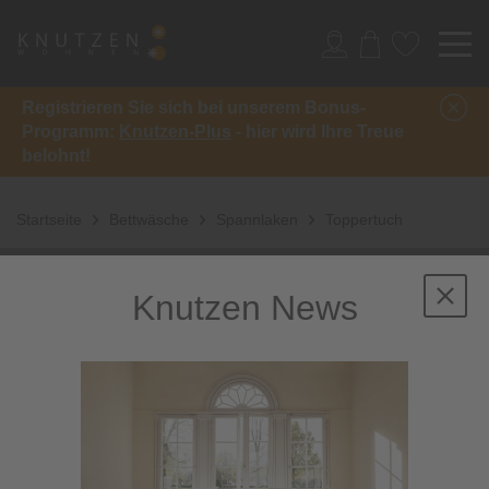
Registrieren Sie sich bei unserem Bonus-
Programm:
Knutzen-Plus
- hier wird Ihre Treue
belohnt!
Startseite
Bettwäsche
Spannlaken
Toppertuch
Knutzen News