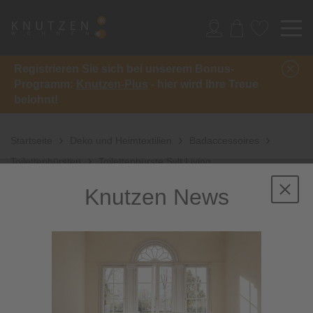
Registrieren Sie sich bei unserem Bonus-
Programm:
Knutzen-Plus
- hier wird Ihre Treue
belohnt!
Startseite
Deko und Heimtextilien
Badaccessoires
Toilettenbürsten
Toilettenbürste Sylt Living
Knutzen News