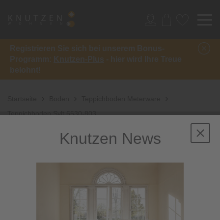
Registrieren Sie sich bei unserem Bonus-
Programm:
Knutzen-Plus
- hier wird Ihre Treue
belohnt!
Startseite
Boden
Teppichboden Meterware
Teppichboden Sylt 6530-803
Knutzen News