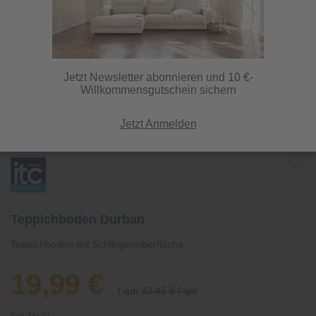
Jetzt Newsletter abonnieren und 10 €-
Willkommensgutschein sichern
Jetzt Anmelden
Teppichboden Durban
Teppichboden mit Schlingenoberfläche
19,99 €
/ qm
32,45 € / qm
inkl. MwSt.