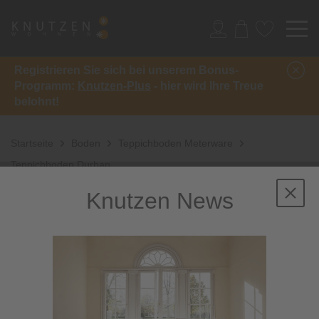
Registrieren Sie sich bei unserem Bonus-
Programm:
Knutzen-Plus
- hier wird Ihre Treue
belohnt!
Startseite
Boden
Teppichboden Meterware
Teppichboden Durban
Knutzen News