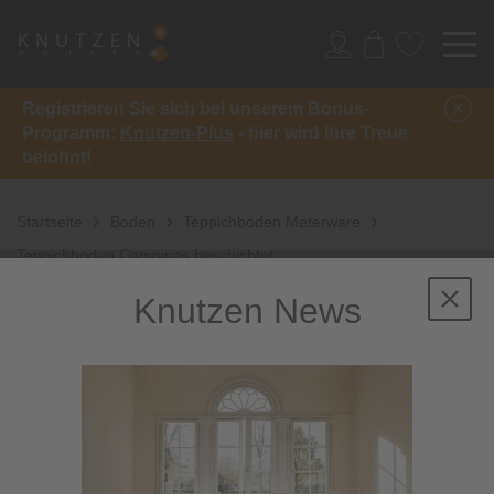
Registrieren Sie sich bei unserem Bonus-
Programm:
Knutzen-Plus
- hier wird Ihre Treue
belohnt!
Startseite
Boden
Teppichboden Meterware
Teppichboden Campinas beschichtet
Knutzen News