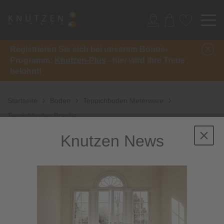
Registrieren Sie sich bei unserem Bonus-
Programm:
Knutzen-Plus
- hier wird Ihre Treue
belohnt!
Startseite
Boden
Teppichboden Meterware
Teppichboden Brasilia
Knutzen News