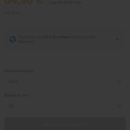
/ qm
70,90 € / qm
inkl. MwSt.
Herstellerfarbe
kork
Breite in cm
65
online derzeit vergriffen