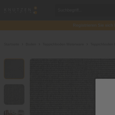
Registrieren Sie si
Startseite
Boden
Teppichboden Meterware
Teppichboden B