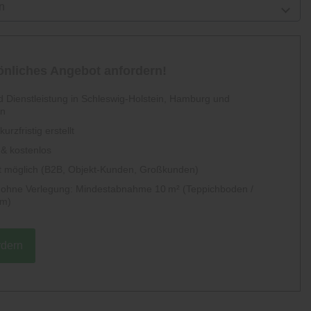
n
sönliches Angebot anfordern!
 Dienstleistung in Schleswig-Holstein, Hamburg und
en
urzfristig erstellt
 & kostenlos
 möglich (B2B, Objekt-Kunden, Großkunden)
g ohne Verlegung: Mindestabnahme 10 m² (Teppichboden /
um)
rdern