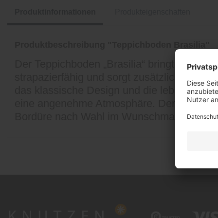
Produktinformationen
Produkteigenschaften
Produktbeschreibung "Teppichboden Brasilia"
Der Teppichboden „Brasilia“ bringt ein Stüc
strapazierfähig und sorgt zusätzlich für e
das klassische Design und die lebendige Fa
eine angenehme Atmosphäre. Der 120 cm brei
Bordüre nach Wahl im Wunschmaß umsäu