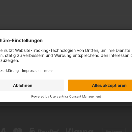
k Natur in Ihr Zuhause. Das robuste Material „
in wohngesundes Klima, da es auf natürliche We
rbgebung passt der Bodenbelag zu vielen Einric
te Teppich kommt in der Farbe „Granit“ und ka
mt werden.