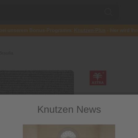
ch bei unserem Bonus-Programm:
Knutzen-Plus
- hier wird Ih
rasilia
Knutzen News
Teppichbo
Widerstandsfähiger S