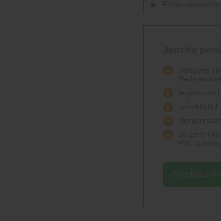
Filiale auswähle
Jetzt Ihr per
Verlegung und
Niedersachs
Angebot wird k
unverbindlich
Mengenrabatt
Bei Lieferun
PVC / Linole
Angebot anfo