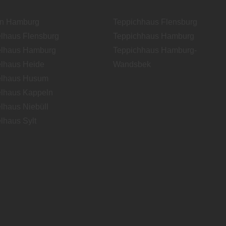
en Hamburg
Teppichhaus Flensburg
lhaus Flensburg
Teppichhaus Hamburg
lhaus Hamburg
Teppichhaus Hamburg-
lhaus Heide
Wandsbek
lhaus Husum
lhaus Kappeln
lhaus Niebüll
lhaus Sylt