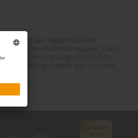
Sisal“ macht den Teppich äußerst
ise die Raumverhältnisse reguliert. Durch
htungsstilen und sorgt zusätzlich für
nn vollflächig verklebt oder mit einer