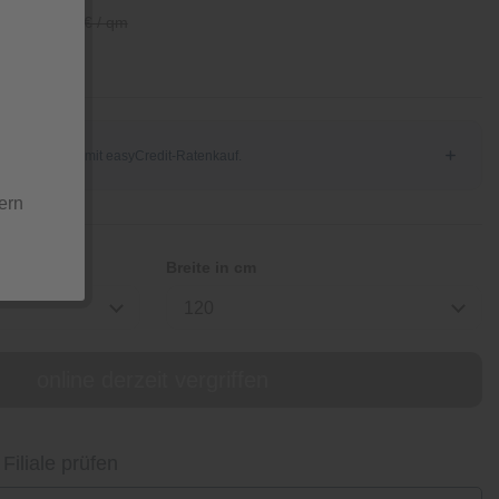
/ qm
70,90 € / qm
ern
Breite in cm
120
online derzeit vergriffen
 Filiale prüfen