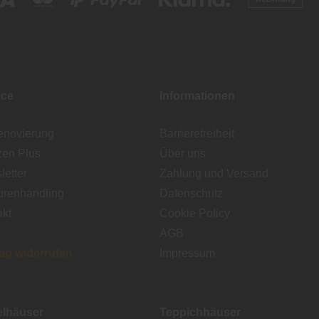
ice
Informationen
enovierung
Barrierefreiheit
zen Plus
Über uns
etter
Zahlung und Versand
urenhandling
Datenschutz
akt
Cookie Policy
AGB
rag widerrufen
Impressum
lhäuser
Teppichhäuser