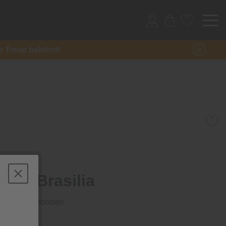
re Treue belohnt!
den Brasilia
isal-Teppichboden