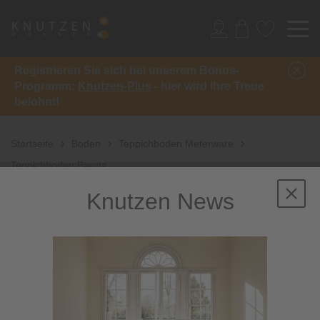
Registrieren Sie sich bei unserem Bonus-
Programm:
Knutzen-Plus
- hier wird Ihre Treue
belohnt!
Startseite
Boden
Teppichboden Meterware
Teppichboden Baruta
Knutzen News