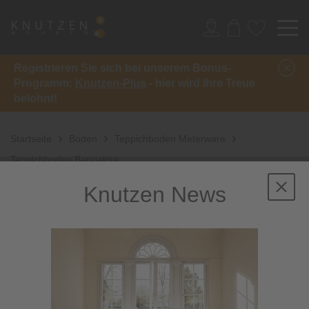
Registrieren Sie sich bei unserem Bonus-
Programm:
Knutzen-Plus
- hier wird Ihre Treue
belohnt!
Startseite
Boden
Teppichboden Meterware
Teppichboden Bangalore
Knutzen News