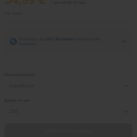
/ qm
59,90 € / qm
inkl. MwSt.
Herstellerfarbe
natur/braun
Breite in cm
200
online derzeit vergriffen