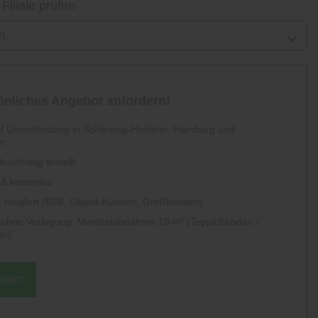
 Filiale prüfen
n
sönliches Angebot anfordern!
 Dienstleistung in Schleswig-Holstein, Hamburg und
en
urzfristig erstellt
 & kostenlos
 möglich (B2B, Objekt-Kunden, Großkunden)
g ohne Verlegung: Mindestabnahme 10 m² (Teppichboden /
um)
rdern