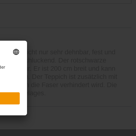
ser ist nicht nur sehr dehnbar, fest und
und schallschluckend. Der rotschwarze
. dem Flur. Er ist 200 cm breit und kann
t werden. Der Teppich ist zusätzlich mit
hmutz in die Faser verhindert wird. Die
es Bodenbelages.