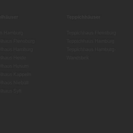
lhäuser
Teppichhäuser
en Hamburg
Teppichhaus Flensburg
lhaus Flensburg
Teppichhaus Hamburg
lhaus Hamburg
Teppichhaus Hamburg-
lhaus Heide
Wandsbek
lhaus Husum
lhaus Kappeln
lhaus Niebüll
lhaus Sylt