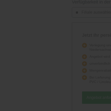
Verfügbarkeit in der
Filiale auswähle
Jetzt Ihr per
Verlegung und
Niedersachs
Angebot wird k
unverbindlich
Mengenrabatt
Bei Lieferun
PVC / Linole
Angebot anfo