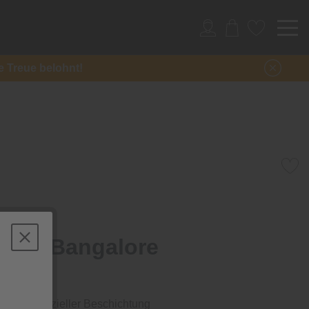
re Treue belohnt!
oden Bangalore
et
en mit spezieller Beschichtung