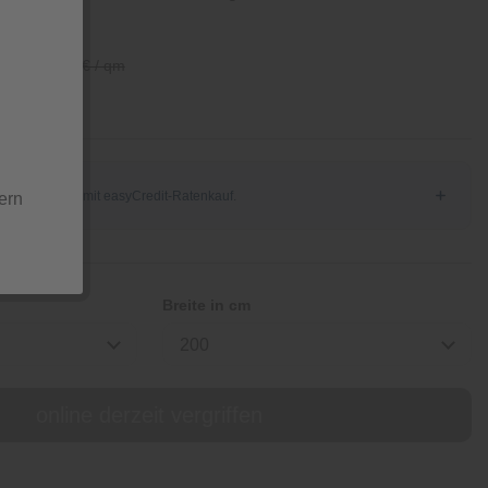
/ qm
79,90 € / qm
ern
Breite in cm
200
online derzeit vergriffen