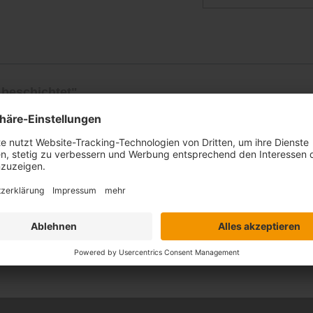
beschichtet"
ticht durch ein rustikales Design. Die Kokosfa
h. Die von innen hohle Faser wirkt isolierend 
h deshalb ideal für öffentliche Bereiche wie z.B
t einer Bordüre nach Wahl im Wunschmaß umsäum
" beschichtet, wodurch das Eindringen von Sc
nd sorgt für eine langanhaltende Schönheit Ihr