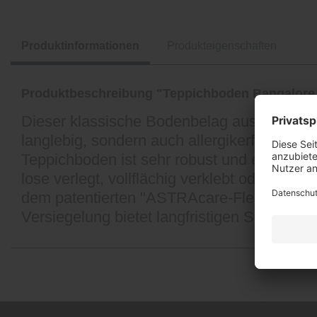
Produktinformationen
Produkteigenschaften
Produktbeschreibung "Teppichboden Bangalore 
Dieser klassische Bodenbelag aus Kokos bes
langlebig, sondern auch allergikerfreundlic
Teppichboden ist sehr robust und eignet sic
lose verlegt, vollflächig verklebt oder mi
dem patentierten "ASTRAcare-Fleckenschutz
Versiegelung bietet langfristigen Schutz u