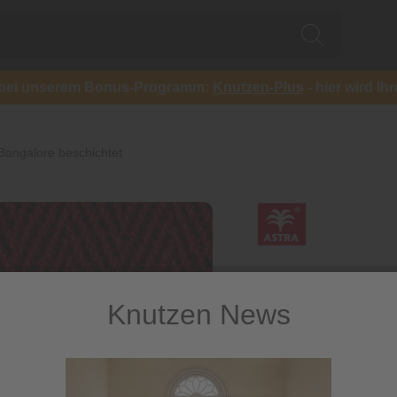
ch bei unserem Bonus-Programm:
Knutzen-Plus
- hier wird Ih
Bangalore beschichtet
Knutzen News
Teppichb
beschicht
Rustikaler Teppichbod