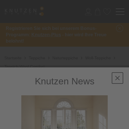
Registrieren Sie sich bei unserem Bonus-
Programm:
Knutzen-Plus
- hier wird Ihre Treue
belohnt!
Startseite
Teppiche
Naturteppiche
Woll-Teppiche
Teppich Wool Comfort
Knutzen News