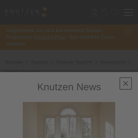
Registrieren Sie sich bei unserem Bonus-
Programm:
Knutzen-Plus
- hier wird Ihre Treue
belohnt!
Startseite
Teppiche
Moderne Teppiche
Webteppiche
Teppich Smaragd
Knutzen News