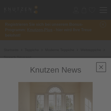
Registrieren Sie sich bei unserem Bonus-
Programm:
Knutzen-Plus
- hier wird Ihre Treue
belohnt!
Startseite
Teppiche
Moderne Teppiche
Webteppiche
Teppich Smaragd
Knutzen News