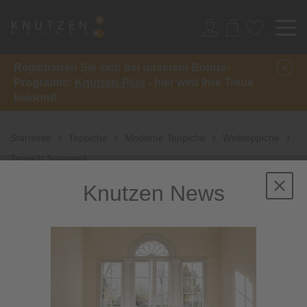
Registrieren Sie sich bei unserem Bonus-
Programm:
Knutzen-Plus
- hier wird Ihre Treue
belohnt!
Startseite
Teppiche
Moderne Teppiche
Webteppiche
Teppich Smaragd
Knutzen News