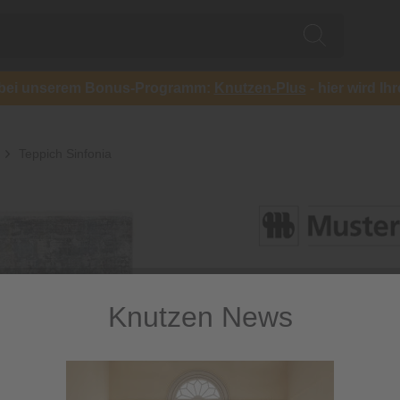
ch bei unserem Bonus-Programm:
Knutzen-Plus
- hier wird Ih
Teppich Sinfonia
Knutzen News
Teppich S
Designerteppich von M