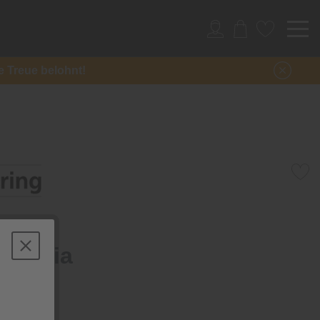
re Treue belohnt!
infonia
usterring