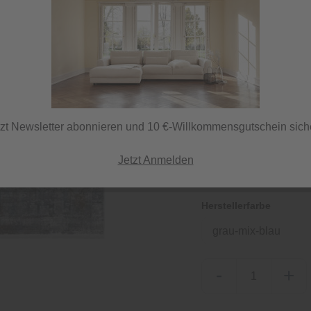
987,00 €
inkl. MwSt.
tzt Newsletter abonnieren und 10 €-Willkommensgutschein sich
Lieferzeit 7 Tage
ⓘ Versand per DHL
Jetzt Anmelden
Herstellerfarbe
grau-mix-blau
-
+