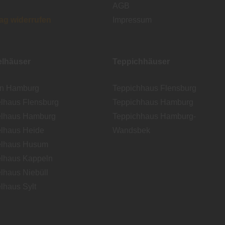
AGB
rag widerrufen
Impressum
lhäuser
Teppichhäuser
en Hamburg
Teppichhaus Flensburg
lhaus Flensburg
Teppichhaus Hamburg
lhaus Hamburg
Teppichhaus Hamburg-
lhaus Heide
Wandsbek
lhaus Husum
lhaus Kappeln
lhaus Niebüll
lhaus Sylt