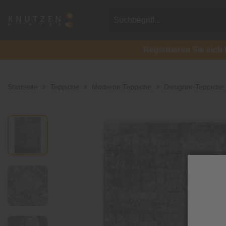
Registrieren Sie si
Startseite
Teppiche
Moderne Teppiche
Designer-Teppiche