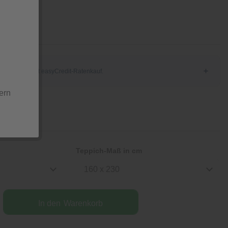
/ Stück
ern
Teppich-Maß in cm
160 x 230
In den
Warenkorb