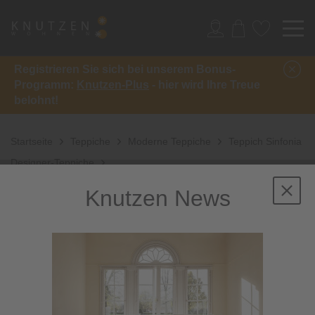
Registrieren Sie sich bei unserem Bonus-
Programm:
Knutzen-Plus
- hier wird Ihre Treue
belohnt!
Startseite
Teppiche
Moderne Teppiche
Teppich Sinfonia
Designer-Teppiche
Knutzen News