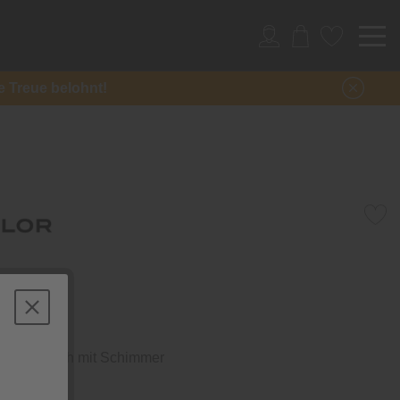
re Treue belohnt!
hine
loor-Teppich mit Schimmer