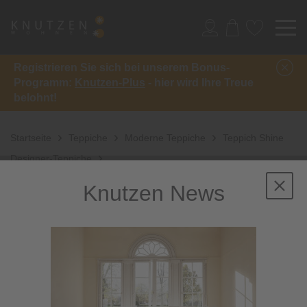
Registrieren Sie sich bei unserem Bonus-
Programm:
Knutzen-Plus
- hier wird Ihre Treue
belohnt!
Startseite
Teppiche
Moderne Teppiche
Teppich Shine
Designer-Teppiche
Knutzen News