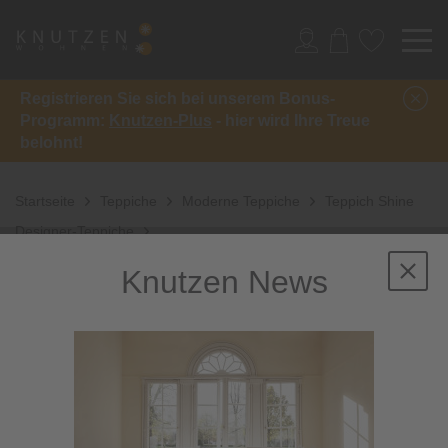
Registrieren Sie sich bei unserem Bonus-
Programm:
Knutzen-Plus
- hier wird Ihre Treue
belohnt!
Startseite
Teppiche
Moderne Teppiche
Teppich Shine
Designer-Teppiche
Knutzen News