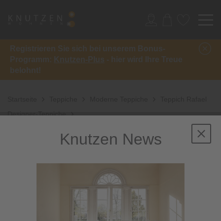
Registrieren Sie sich bei unserem Bonus-
Programm:
Knutzen-Plus
- hier wird Ihre Treue
belohnt!
Startseite
Teppiche
Moderne Teppiche
Teppich Rafael
Designer-Teppiche
Knutzen News
Sale
-61%
inkl. 10%
Extra-Rabatt