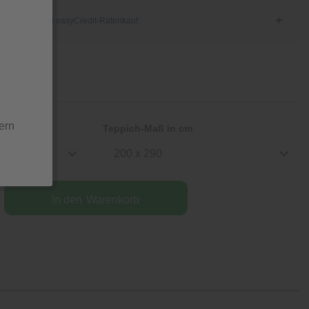
ern
Teppich-Maß in cm
200 x 290
In den
Warenkorb