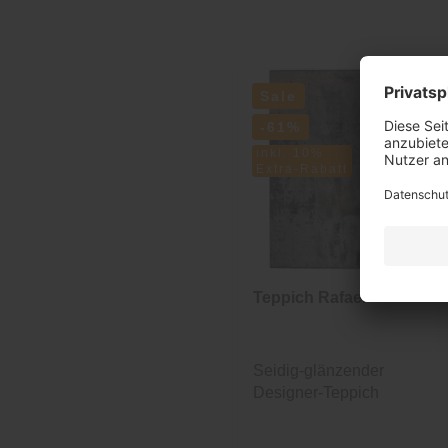
Sale
-61%
inkl. 10%
Extra-Rabatt
Teppich Rafael
Seidig-glänzender
Designer-Teppich