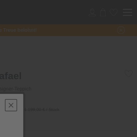
re Treue belohnt!
afael
signer-Teppich
/ Stück
1.199,00 € / Stück