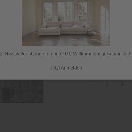
Lieferzeit 7 Tage
ⓘ Versand per DHL
tzt Newsletter abonnieren und 10 €-Willkommensgutschein sich
Herstellerfarbe
grau
Jetzt Anmelden
-
+