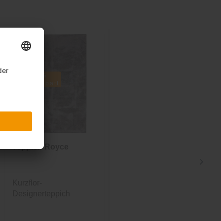
Sale
-61%
inkl. 10%
Extra-Rabatt
Teppich Royce
Teppich
Romance
Kurzflor-
Flachgewebe-Teppich
Designerteppich
im Orient-Stil