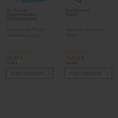
Dr. Schutz
Cordsessel
Teppichboden-
Basic
Reinigungsset
Die optimale Pflege
Moderner Sessel mit
und Reinigung für
Stahl-
Ihren...
Wellenunterfederung
Online verfügbar
Online verfügbar
39,99 €
749,00 €
59,31 €
819,00 €
In den
Warenkorb
In den
Warenkorb