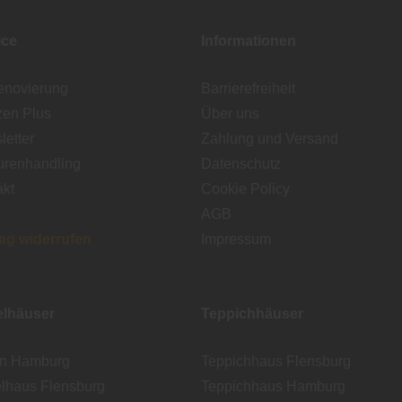
ice
Informationen
enovierung
Barrierefreiheit
zen Plus
Über uns
etter
Zahlung und Versand
urenhandling
Datenschutz
akt
Cookie Policy
AGB
rag widerrufen
Impressum
lhäuser
Teppichhäuser
en Hamburg
Teppichhaus Flensburg
lhaus Flensburg
Teppichhaus Hamburg