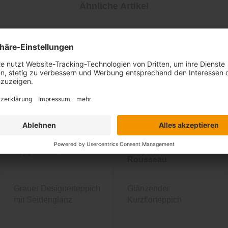
Ähnliche Artikel
Sale
Sale
-61%
-33%
inkl. 10%
inkl. 10%
Extra-Rabatt
Extra-Rabatt
Teppich Ritz
Teppich
Rousseau
Grauer Designerteppich
Glänzender
mit Seidenglanz
Kurzflorteppich