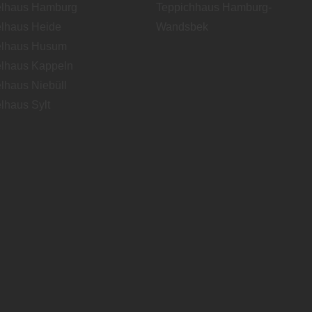
lhaus Hamburg
Teppichhaus Hamburg-
lhaus Heide
Wandsbek
lhaus Husum
lhaus Kappeln
lhaus Niebüll
lhaus Sylt