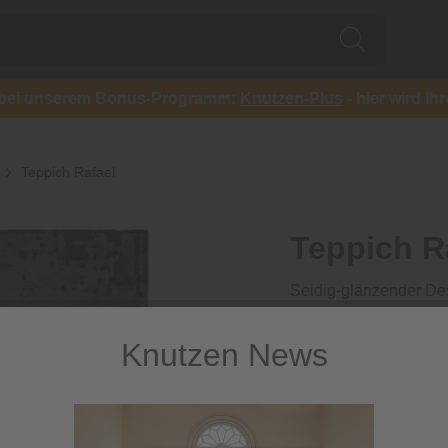
ch bei unserem Bonus-Programm:
Knutzen-Plus
- hier wird Ih
Teppich Rafael
Teppich R
Seidig-glänzender De
467,10 €
Knutzen News
inkl. MwSt.