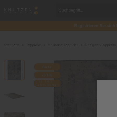
Registrieren Sie si
Startseite
Teppiche
Moderne Teppiche
Designer-Teppiche
Sale
-61%
inkl. 10%
Extra-Rabatt