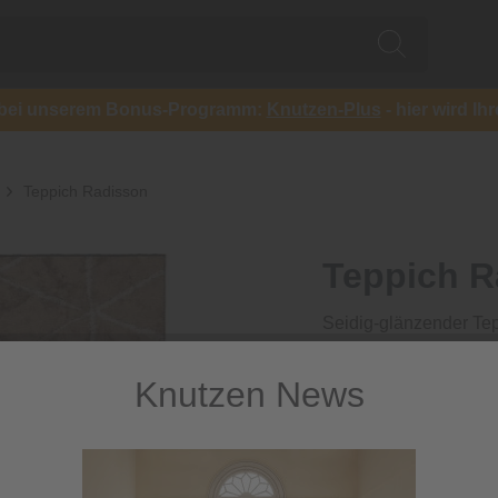
ch bei unserem Bonus-Programm:
Knutzen-Plus
- hier wird Ih
Teppich Radisson
Teppich R
Seidig-glänzender Te
809,10 €
Knutzen News
inkl. MwSt.