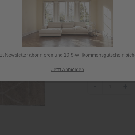
Sofort versandfertig
ⓘ Versand per DHL
tzt Newsletter abonnieren und 10 €-Willkommensgutschein sich
Herstellerfarbe
braun
Jetzt Anmelden
-
+