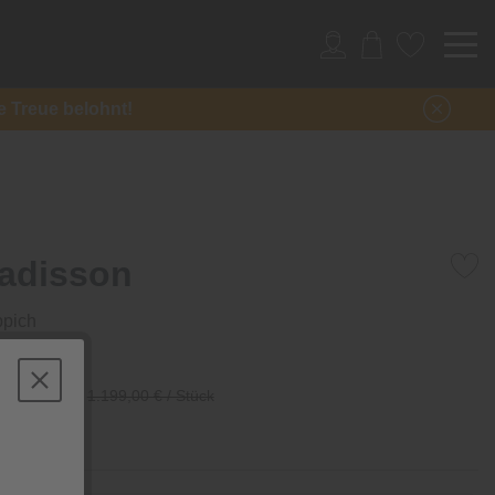
re Treue belohnt!
adisson
ppich
/ Stück
1.199,00 € / Stück