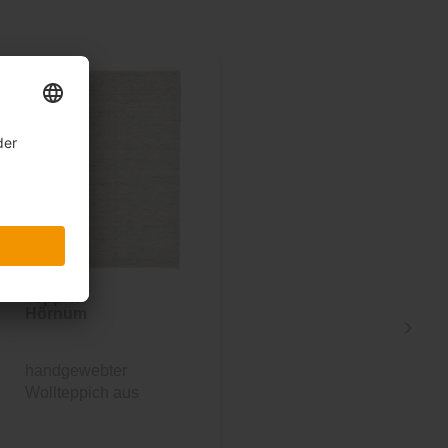
Sale
-63%
inkl. 10%
Extra-Rabatt
Teppich
Teppich
Hörnum
Radisson
handgewebter
Seidig-glänzender
Wollteppich aus
Teppich
Schafschurwolle