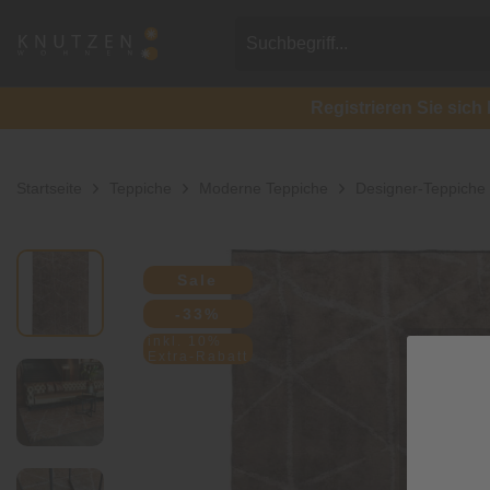
Registrieren Sie si
Startseite
Teppiche
Moderne Teppiche
Designer-Teppiche
Sale
-33%
inkl. 10%
Extra-Rabatt