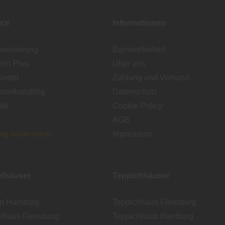
ice
Informationen
enovierung
Barrierefreiheit
zen Plus
Über uns
etter
Zahlung und Versand
urenhandling
Datenschutz
akt
Cookie Policy
AGB
rag widerrufen
Impressum
lhäuser
Teppichhäuser
en Hamburg
Teppichhaus Flensburg
lhaus Flensburg
Teppichhaus Hamburg