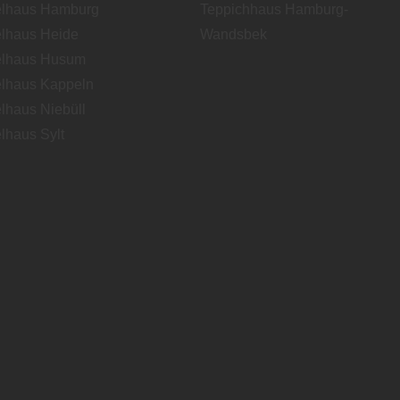
lhaus Hamburg
Teppichhaus Hamburg-
lhaus Heide
Wandsbek
lhaus Husum
lhaus Kappeln
lhaus Niebüll
lhaus Sylt