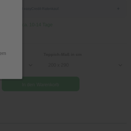
, Lieferzeit ca. 10-14 Tage
ern
Teppich-Maß in cm
200 x 290
In den
Warenkorb