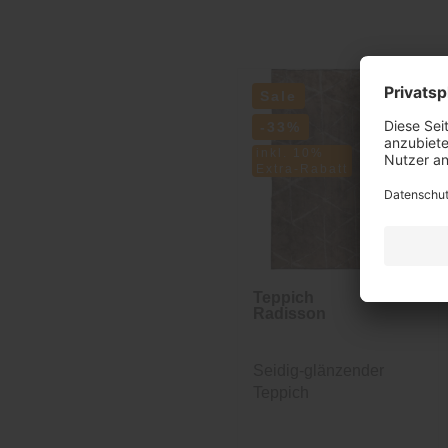
Sale
-33%
inkl. 10%
Extra-Rabatt
Teppich
Radisson
Seidig-glänzender
Teppich