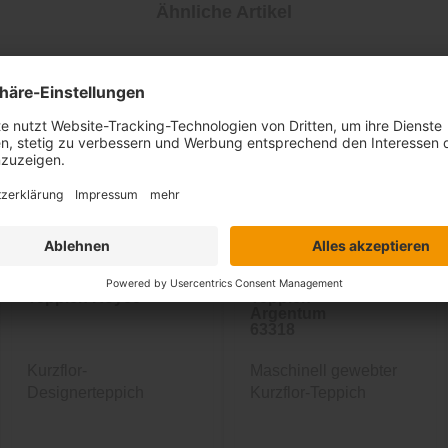
Ähnliche Artikel
Sale
-33%
inkl. 10%
Extra-Rabatt
Teppich Royce
Teppich
Argentum
63318
Kurzflor-
Maschinell gewebter
Designerteppich
Kurzflor-Teppich