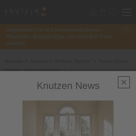
Registrieren Sie sich bei unserem Bonus-
Programm:
Knutzen-Plus
- hier wird Ihre Treue
belohnt!
Startseite
Teppiche
Moderne Teppiche
Teppich Queen
Hochflor- & Shaggy-Teppiche
Knutzen News