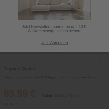
Jetzt Newsletter abonnieren und 10 €-
Willkommensgutschein sichern
Jetzt Anmelden
Teppich Queen
Herrlich kuschelweicher Webteppich aus super softem Garn
89,99 €
/ Stück
180,00 € / Stück
inkl. MwSt.