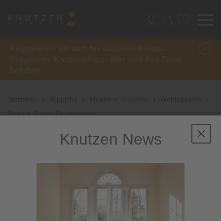
Registrieren Sie sich bei unserem Bonus-
Programm:
Knutzen-Plus
- hier wird Ihre Treue
belohnt!
Startseite
Teppiche
Moderne Teppiche
Webteppiche
Teppich Palma Flachgewebe
Knutzen News
Sale
-31%
inkl. 10%
Extra-Rabatt