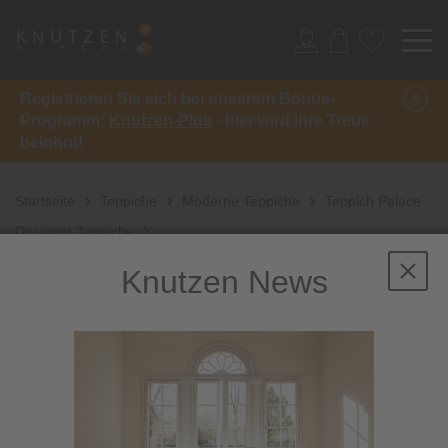
Registrieren Sie sich bei unserem Bonus-
Programm:
Knutzen-Plus
- hier wird Ihre Treue
belohnt!
Startseite
Teppiche
Moderne Teppiche
Teppich Palace
Designer-Teppiche
Knutzen News