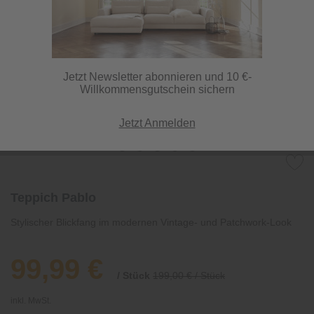
Jetzt Newsletter abonnieren und 10 €-
Willkommensgutschein sichern
Jetzt Anmelden
Teppich Pablo
Stylischer Blickfang im modernen Vintage- und Patchwork-Look
99,99 €
/ Stück
199,00 € / Stück
inkl. MwSt.