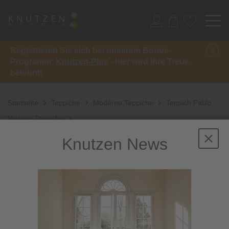
Registrieren Sie sich bei unserem Bonus-
Programm:
Knutzen-Plus
- hier wird Ihre Treue
belohnt!
Startseite
Teppiche
Moderne Teppiche
Teppich Pablo
Vintage Teppiche
Knutzen News