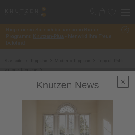
Registrieren Sie sich bei unserem Bonus-
Programm:
Knutzen-Plus
- hier wird Ihre Treue
belohnt!
Startseite
Teppiche
Moderne Teppiche
Teppich Pablo
Vintage Teppiche
Knutzen News