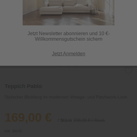
Jetzt Newsletter abonnieren und 10 €-
Willkommensgutschein sichern
Jetzt Anmelden
Teppich Pablo
Stylischer Blickfang im modernen Vintage- und Patchwork-Look
169,00 €
/ Stück
338,00 € / Stück
inkl. MwSt.