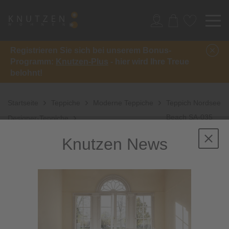
Registrieren Sie sich bei unserem Bonus-
Programm:
Knutzen-Plus
- hier wird Ihre Treue
belohnt!
Startseite
Teppiche
Moderne Teppiche
Teppich Nordsee
Beach SA-035
Designer-Teppiche
Knutzen News